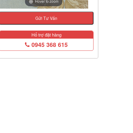
Hover to zoom
Gửi Tư Vấn
Hổ trợ đặt hàng
0945 368 615