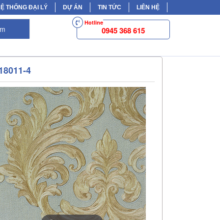
Ệ THỐNG ĐẠI LÝ
DỰ ÁN
TIN TỨC
LIÊN HỆ
Hotline
ếm
0945 368 615
18011-4