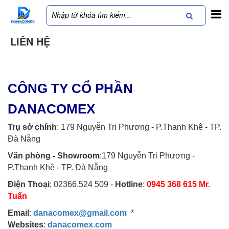
LIÊN HỆ
CÔNG TY CỔ PHẦN
DANACOMEX
Trụ sở chính
: 179 Nguyễn Tri Phương - P.Thanh Khê - TP.
Đà Nẵng
Văn phòng - Showroom
:179 Nguyễn Tri Phương -
P.Thanh Khê - TP. Đà Nẵng
Điện Thoại
: 02366.524 509 -
Hotline
:
0945 368 615 Mr.
Tuấn
Email
:
danacomex@gmail.com
*
Websites
:
danacomex.com