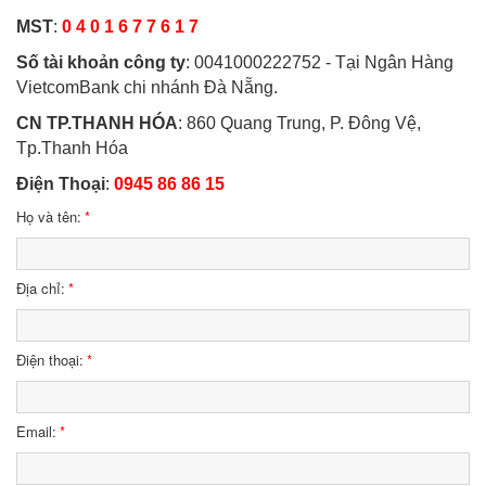
MST
:
0 4 0 1 6 7 7 6 1 7
Số tài khoản công ty
: 0041000222752 - Tại Ngân Hàng
VietcomBank chi nhánh Đà Nẵng.
CN TP.THANH HÓA
: 860 Quang Trung, P. Đông Vệ,
Tp.Thanh Hóa
Điện Thoại
:
0945 86 86 15
Họ và tên:
*
Địa chỉ:
*
Điện thoại:
*
Email:
*