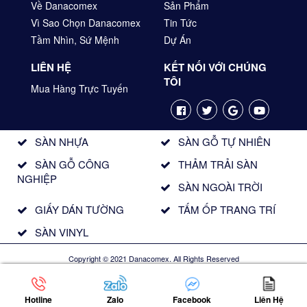
Về Danacomex
Sản Phẩm
Vì Sao Chọn Danacomex
Tin Tức
Tầm Nhìn, Sứ Mệnh
Dự Án
LIÊN HỆ
KẾT NỐI VỚI CHÚNG
TÔI
Mua Hàng Trực Tuyến
SÀN NHỰA
SÀN GỖ TỰ NHIÊN
SÀN GỖ CÔNG
THẢM TRẢI SÀN
NGHIỆP
SÀN NGOÀI TRỜI
GIẤY DÁN TƯỜNG
TẤM ỐP TRANG TRÍ
SÀN VINYL
Copyright © 2021 Danacomex. All Rights Reserved
Hotline
Zalo
Facebook
Liên Hệ