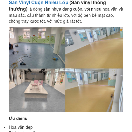
Sàn Vinyl Cuộn Nhiều Lớp
(Sàn vinyl thông
thường)
là dòng sàn nhựa dạng cuộn, với nhiều hoa văn và
màu sắc, cấu thành từ nhiều lớp, với độ bền bề mặt cao,
chống trầy xước tốt, với mức giá rất tốt.
Ưu điểm:
Hoa văn đẹp