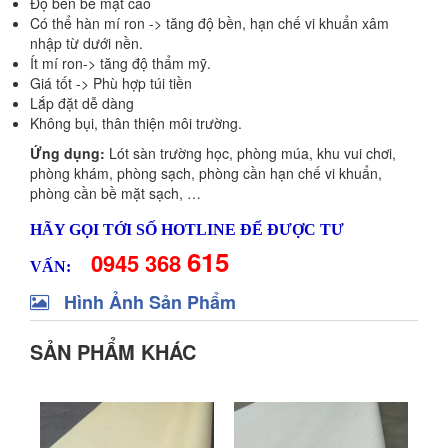
Độ bền bề mặt cao
Có thể hàn mí ron -> tăng độ bền, hạn chế vi khuẩn xâm
nhập từ dưới nền.
Ít mí ron-> tăng độ thẩm mỹ.
Giá tốt -> Phù hợp túi tiền
Lắp đặt dễ dàng
Không bụi, thân thiện môi trường.
Ứng dụng:
Lót sàn trường học, phòng múa, khu vui chơi,
phòng khám, phòng sạch, phòng cần hạn chế vi khuẩn,
phòng cần bề mặt sạch, …
HÃY GỌI TỚI SỐ HOTLINE ĐỂ ĐƯỢC TƯ
615
0945 368
VẤN:
Hình Ảnh Sản Phẩm
SẢN PHẨM KHÁC