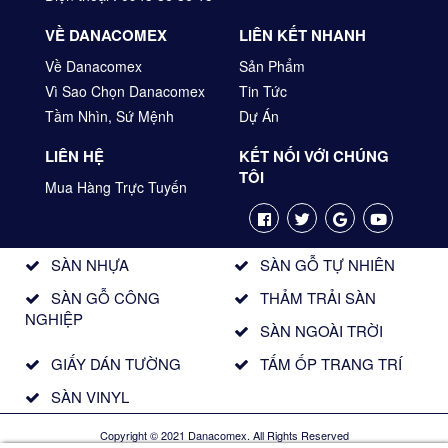
VỀ DANACOMEX
LIÊN KẾT NHANH
Về Danacomex
Sản Phẩm
Vì Sao Chọn Danacomex
Tin Tức
Tầm Nhìn, Sứ Mệnh
Dự Án
LIÊN HỆ
KẾT NỐI VỚI CHÚNG
TÔI
Mua Hàng Trực Tuyến
SÀN NHỰA
SÀN GỖ TỰ NHIÊN
SÀN GỖ CÔNG
THẢM TRẢI SÀN
NGHIỆP
SÀN NGOÀI TRỜI
GIẤY DÁN TƯỜNG
TẤM ỐP TRANG TRÍ
SÀN VINYL
Copyright © 2021 Danacomex. All Rights Reserved