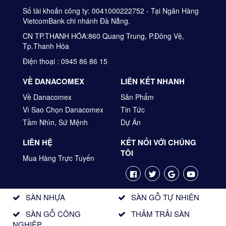
Số tài khoản công ty: 0041000222752 - Tại Ngân Hàng
VietcomBank chi nhánh Đà Nẵng.
CN TP.THANH HÓA:860 Quang Trung, P.Đông Vệ,
Tp.Thanh Hóa
Điện thoại : 0945 86 86 15
VỀ DANACOMEX
LIÊN KẾT NHANH
Về Danacomex
Sản Phẩm
Vì Sao Chọn Danacomex
Tin Tức
Tầm Nhìn, Sứ Mệnh
Dự Án
LIÊN HỆ
KẾT NỐI VỚI CHÚNG
TÔI
Mua Hàng Trực Tuyến
SÀN NHỰA
SÀN GỖ TỰ NHIÊN
SÀN GỖ CÔNG
THẢM TRẢI SÀN
NGHIỆP