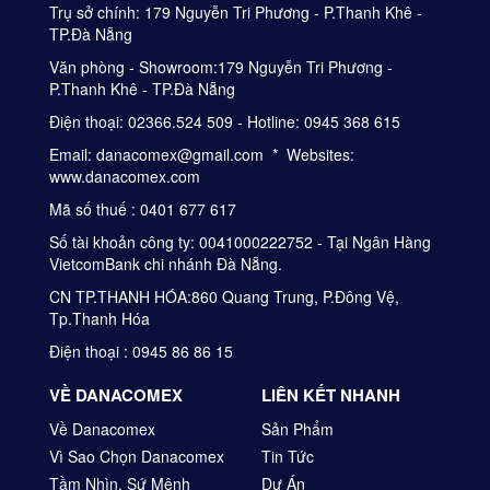
Trụ sở chính: 179 Nguyễn Tri Phương - P.Thanh Khê -
TP.Đà Nẵng
Văn phòng - Showroom:179 Nguyễn Tri Phương -
P.Thanh Khê - TP.Đà Nẵng
Điện thoại: 02366.524 509 - Hotline: 0945 368 615
Email: danacomex@gmail.com * Websites:
www.danacomex.com
Mã số thuế : 0401 677 617
Số tài khoản công ty: 0041000222752 - Tại Ngân Hàng
VietcomBank chi nhánh Đà Nẵng.
CN TP.THANH HÓA:860 Quang Trung, P.Đông Vệ,
Tp.Thanh Hóa
Điện thoại : 0945 86 86 15
VỀ DANACOMEX
LIÊN KẾT NHANH
Về Danacomex
Sản Phẩm
Vì Sao Chọn Danacomex
Tin Tức
Tầm Nhìn, Sứ Mệnh
Dự Án