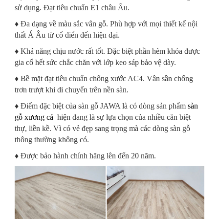
sử dụng. Đạt tiêu chuẩn E1 châu Âu.
♦ Đa dạng về màu sắc vân gỗ. Phù hợp với mọi thiết kế nội
thất Á Âu từ cổ điển đến hiện đại.
♦ Khả năng chịu nước rất tốt. Đặc biệt phần hèm khóa được
gia cố hết sức chắc chăn với lớp keo sáp bảo vệ dày.
♦ Bề mặt đạt tiêu chuẩn chống xước AC4. Vân sần chống
trơn trượt khi di chuyển trên nền sàn.
♦ Điểm đặc biệt của sàn gỗ JAWA là có dòng sản phẩm
sàn
gỗ xương cá
hiện đang là sự lựa chọn của nhiều căn biệt
thự, liền kề. Vì có vẻ đẹp sang trọng mà các dòng sàn gỗ
thông thường không có.
♦ Được bảo hành chính hãng lên đến 20 năm.