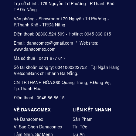
Trụ sở chính: 179 Nguyễn Tri Phương - P.Thanh Khê -
TP.Đà Nẵng
Văn phòng - Showroom:179 Nguyễn Tri Phương -
P.Thanh Khê - TP.Đà Nẵng
Điện thoại: 02366.524 509 - Hotline: 0945 368 615
Email: danacomex@gmail.com * Websites:
www.danacomex.com
Mã số thuế : 0401 677 617
Số tài khoản công ty: 0041000222752 - Tại Ngân Hàng
VietcomBank chi nhánh Đà Nẵng.
CN TP.THANH HÓA:860 Quang Trung, P.Đông Vệ,
Tp.Thanh Hóa
Điện thoại : 0945 86 86 15
VỀ DANACOMEX
LIÊN KẾT NHANH
Về Danacomex
Sản Phẩm
Vì Sao Chọn Danacomex
Tin Tức
Tầm Nhìn, Sứ Mệnh
Dự Án