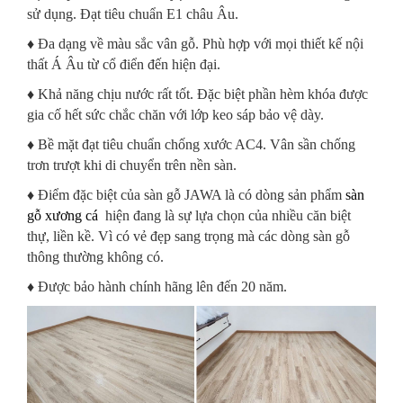
sử dụng. Đạt tiêu chuẩn E1 châu Âu.
♦ Đa dạng về màu sắc vân gỗ. Phù hợp với mọi thiết kế nội
thất Á Âu từ cổ điển đến hiện đại.
♦ Khả năng chịu nước rất tốt. Đặc biệt phần hèm khóa được
gia cố hết sức chắc chăn với lớp keo sáp bảo vệ dày.
♦ Bề mặt đạt tiêu chuẩn chống xước AC4. Vân sần chống
trơn trượt khi di chuyển trên nền sàn.
♦ Điểm đặc biệt của sàn gỗ JAWA là có dòng sản phẩm
sàn
gỗ xương cá
hiện đang là sự lựa chọn của nhiều căn biệt
thự, liền kề. Vì có vẻ đẹp sang trọng mà các dòng sàn gỗ
thông thường không có.
♦ Được bảo hành chính hãng lên đến 20 năm.