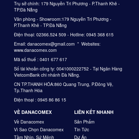
Trụ sở chính: 179 Nguyễn Tri Phương - P.Thanh Khê -
TP.Đà Nẵng
Văn phòng - Showroom:179 Nguyễn Tri Phương -
P.Thanh Khê - TP.Đà Nẵng
Điện thoại: 02366.524 509 - Hotline: 0945 368 615
Email: danacomex@gmail.com * Websites:
www.danacomex.com
Mã số thuế : 0401 677 617
Số tài khoản công ty: 0041000222752 - Tại Ngân Hàng
VietcomBank chi nhánh Đà Nẵng.
CN TP.THANH HÓA:860 Quang Trung, P.Đông Vệ,
Tp.Thanh Hóa
Điện thoại : 0945 86 86 15
VỀ DANACOMEX
LIÊN KẾT NHANH
Về Danacomex
Sản Phẩm
Vì Sao Chọn Danacomex
Tin Tức
Tầm Nhìn, Sứ Mệnh
Dự Án