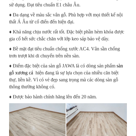
sử dụng. Đạt tiêu chuẩn E1 châu Âu.
♦ Đa dạng về màu sắc vân gỗ. Phù hợp với mọi thiết kế nội
thất Á Âu từ cổ điển đến hiện đại.
♦ Khả năng chịu nước rất tốt. Đặc biệt phần hèm khóa được
gia cố hết sức chắc chăn với lớp keo sáp bảo vệ dày.
♦ Bề mặt đạt tiêu chuẩn chống xước AC4. Vân sần chống
trơn trượt khi di chuyển trên nền sàn.
♦ Điểm đặc biệt của sàn gỗ JAWA là có dòng sản phẩm
sàn
gỗ xương cá
hiện đang là sự lựa chọn của nhiều căn biệt
thự, liền kề. Vì có vẻ đẹp sang trọng mà các dòng sàn gỗ
thông thường không có.
♦ Được bảo hành chính hãng lên đến 20 năm.