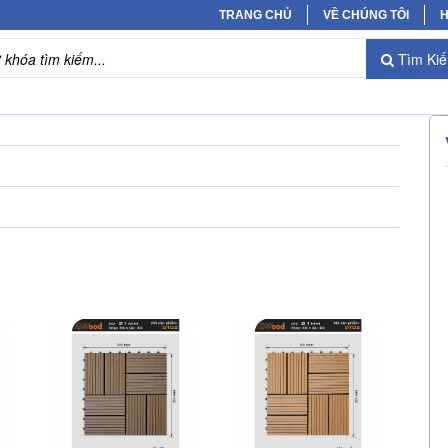
TRANG CHỦ
VỀ CHÚNG TÔI
H
Tìm Ki