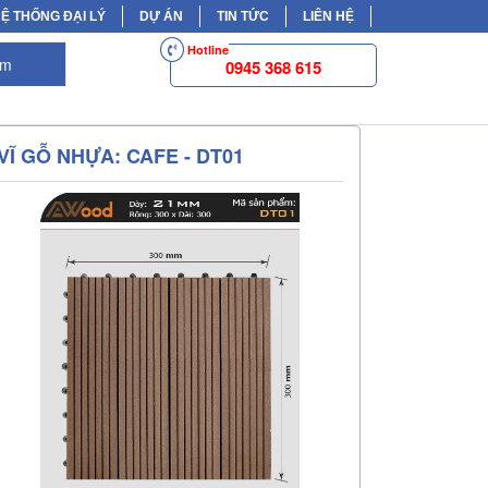
Ệ THỐNG ĐẠI LÝ
DỰ ÁN
TIN TỨC
LIÊN HỆ
Hotline
ếm
0945 368 615
VĨ GỖ NHỰA: CAFE - DT01