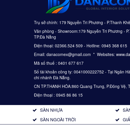
Trụ sở chính: 179 Nguyễn Tri Phương - P.Thanh Kh
Văn phòng - Showroom:179 Nguyễn Tri Phương - P.
TP.Đà Nẵng
Điện thoại: 02366.524 509 - Hotline: 0945 368 615
Email: danacomex@gmail.com * Websites: www.d
Mã số thuế : 0401 677 617
Số tài khoản công ty: 0041000222752 - Tại Ngân 
chi nhánh Đà Nẵng.
CN TP.THANH HÓA:860 Quang Trung, P.Đông Vệ, 
Điện thoại : 0945 86 86 15
SÀN NHỰA
SÀ
SÀN NGOÀI TRỜI
GI