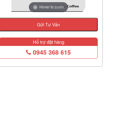
Hover to zoom
Gửi Tư Vấn
Hổ trợ đặt hàng
0945 368 615