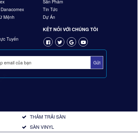
ex
Sản Phẩm
n Danacomex
Tin Tức
Sứ Mệnh
Dự Án
KẾT NỐI VỚI CHÚNG TÔI
ực Tuyến
THẢM TRẢI SÀN
SÀN VINYL