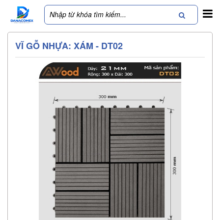
VĨ GỖ NHỰA: XÁM - DT02