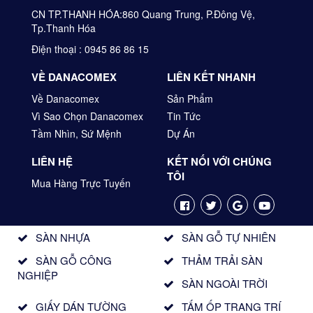
CN TP.THANH HÓA:860 Quang Trung, P.Đông Vệ,
Tp.Thanh Hóa
Điện thoại : 0945 86 86 15
VỀ DANACOMEX
LIÊN KẾT NHANH
Về Danacomex
Sản Phẩm
Vì Sao Chọn Danacomex
Tin Tức
Tầm Nhìn, Sứ Mệnh
Dự Án
LIÊN HỆ
KẾT NỐI VỚI CHÚNG
TÔI
Mua Hàng Trực Tuyến
SÀN NHỰA
SÀN GỖ TỰ NHIÊN
SÀN GỖ CÔNG
THẢM TRẢI SÀN
NGHIỆP
SÀN NGOÀI TRỜI
GIẤY DÁN TƯỜNG
TẤM ỐP TRANG TRÍ