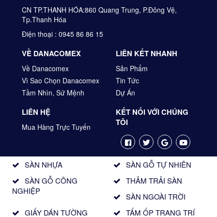
CN TP.THANH HÓA:860 Quang Trung, P.Đông Vệ,
Tp.Thanh Hóa
Điện thoại : 0945 86 86 15
VỀ DANACOMEX
LIÊN KẾT NHANH
Về Danacomex
Sản Phẩm
Vì Sao Chọn Danacomex
Tin Tức
Tầm Nhìn, Sứ Mệnh
Dự Án
LIÊN HỆ
KẾT NỐI VỚI CHÚNG
TÔI
Mua Hàng Trực Tuyến
SÀN NHỰA
SÀN GỖ TỰ NHIÊN
SÀN GỖ CÔNG
THẢM TRẢI SÀN
NGHIỆP
SÀN NGOÀI TRỜI
GIẤY DÁN TƯỜNG
TẤM ỐP TRANG TRÍ