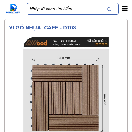
VĨ GỖ NHỰA: CAFE - DT03